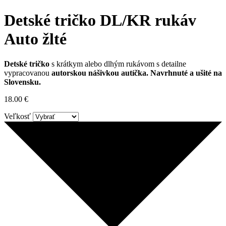
Detské tričko DL/KR rukáv
Auto žlté
Detské tričko
s krátkym alebo dlhým rukávom s detailne
vypracovanou
autorskou nášivkou autíčka. Navrhnuté a ušité na
Slovensku.
18.00
€
Veľkosť