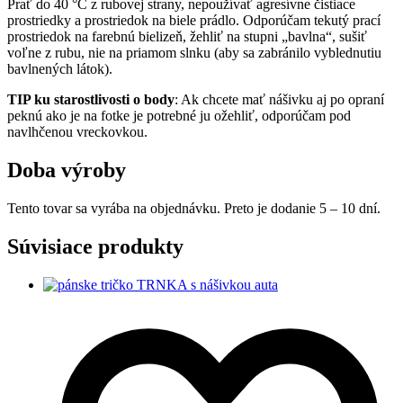
Prať do 40 °C z rubovej strany, nepoužívať agresívne čistiace
prostriedky a prostriedok na biele prádlo. Odporúčam tekutý prací
prostriedok na farebnú bielizeň, žehliť na stupni „bavlna“,
sušiť
voľne z rubu, nie na priamom slnku (aby sa zabránilo vyblednutiu
bavlnených látok).
TIP ku starostlivosti o body
: Ak chcete mať nášivku aj po opraní
peknú ako je na fotke je potrebné ju ožehliť, odporúčam pod
navlhčenou vreckovkou.
Doba výroby
Tento tovar sa vyrába na objednávku. Preto je dodanie 5 – 10 dní.
Súvisiace produkty