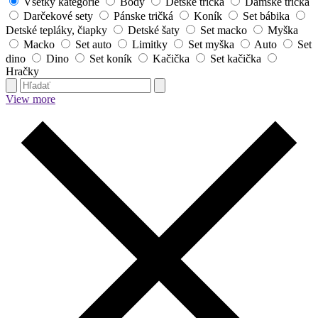
Všetky kategórie
Body
Detské tričká
Dámske tričká
Darčekové sety
Pánske tričká
Koník
Set bábika
Detské tepláky, čiapky
Detské šaty
Set macko
Myška
Macko
Set auto
Limitky
Set myška
Auto
Set
dino
Dino
Set koník
Kačička
Set kačička
Hračky
View more