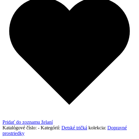
Pridať do zoznamu želaní
Katalógové číslo:
-
Kategórií:
Detské tričká
kolekcia:
Dopravné
prostriedky