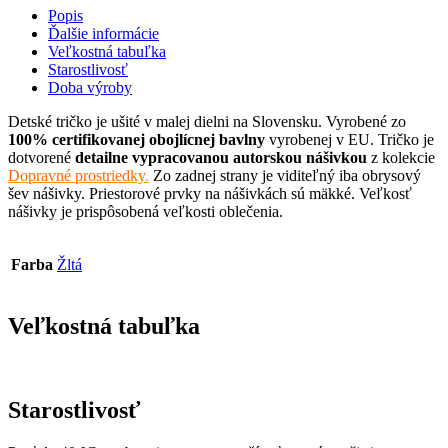
Popis
Ďalšie informácie
Veľkostná tabuľka
Starostlivosť
Doba výroby
Detské tričko je ušité v malej dielni na Slovensku. Vyrobené zo
100% certifikovanej obojlícnej bavlny
vyrobenej v EU. Tričko je
dotvorené
detailne vypracovanou autorskou nášivkou
z kolekcie
Dopravné prostriedky
.
Zo zadnej strany je viditeľný iba obrysový
šev nášivky. Priestorové prvky na nášivkách sú mäkké. Veľkosť
nášivky je prispôsobená veľkosti oblečenia.
Farba
Žltá
Veľkostná tabuľka
Starostlivosť